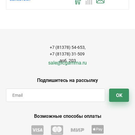
+7 (81378) 54-653,
+7 (81378) 31-509
доб. 203
sale@icgamma.ru
Подпишитесь на рассылку
OK
Возможные способы оплаты