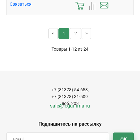
Связаться
1
2
Товары 1-12 из
24
+7 (81378) 54-653,
+7 (81378) 31-509
доб. 203
sale@icgamma.ru
Подпишитесь на рассылку
OK