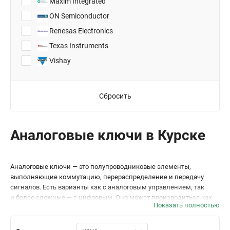
Maxim Integrated
ON Semiconductor
Renesas Electronics
Texas Instruments
Vishay
Сбросить
Аналоговые ключи в Курске
Аналоговые ключи — это полупроводниковые элементы,
выполняющие коммутацию, перераспределение и передачу
сигналов. Есть варианты как с аналоговым управлением, так
и более сложные — с цифровым. Оно может производиться как
Показать полностью
по параллельному, так и последовательному интерфейсу. При
этом диапазон коммутируемых напряжений и токов может
различаться.