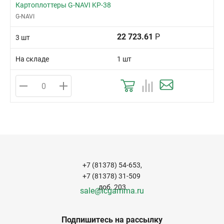
Картоплоттеры G-NAVI KP-38
G-NAVI
22 723.61
Р
3 шт
На складе
1 шт
+7 (81378) 54-653,
+7 (81378) 31-509
доб. 203
sale@icgamma.ru
Подпишитесь на рассылку