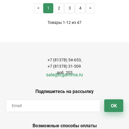
1
2
3
4
Товары 1-12 из
47
+7 (81378) 54-653,
+7 (81378) 31-509
доб. 203
sale@icgamma.ru
Подпишитесь на рассылку
OK
Возможные способы оплаты