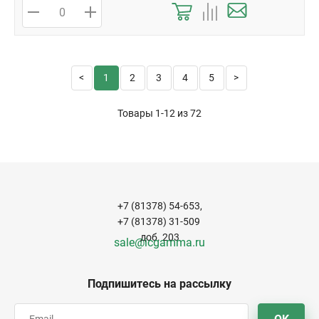
1
2
3
4
5
Товары 1-12 из
72
+7 (81378) 54-653,
+7 (81378) 31-509
доб. 203
sale@icgamma.ru
Подпишитесь на рассылку