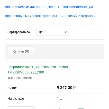
620-PBGA (29x29)
Встраиваемые микропроцессоры
Встраиваемые ЦСП
64-LQFP
64-QFN (9x9)
Встроенные микроконтроллеры приложений и экранов
64-TQFP
64-TQFP (10x10)
Сортировать по
64-TQFP (14x14)
68-PLCC
80-PQFP (14x14)
Купить (
0
)
80-QFP
80-QFP (14x14)
Встраиваемые ЦСП Texas Instruments
80-TQFP
TMS320VC5502ZZZ300
Texas Instruments
9 347.30
Р
62 шт
На складе
1 шт