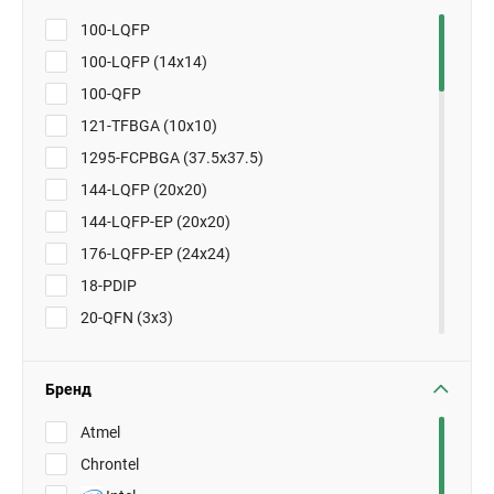
100-LQFP
100-LQFP (14x14)
100-QFP
121-TFBGA (10x10)
1295-FCPBGA (37.5x37.5)
144-LQFP (20x20)
144-LQFP-EP (20x20)
176-LQFP-EP (24x24)
18-PDIP
20-QFN (3x3)
20-SOIC
201-BGA MICROSTAR (15x15)
Бренд
208-PQFP (28x28)
Atmel
256-BGA (17x17)
Chrontel
256-PBGA (23x23)