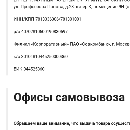
ВН.ТЕР.Г. МУНИЦИПАЛЬНЫЙ ОКРУГ АПТЕКАРСКИЙ ОС
ул. Профессора Попова, д.23, литер К, помещение 9Н (о
ИНН/КПП 7813336306/781301001
р/с 40702810500190830597
Филиал «Корпоративный» ПАО «Совкомбанк», г. Москв
к/с 30101810445250000360
БИК 044525360
Офисы самовывоза
Обращаем ваше внимание, что выдача товара осуществ