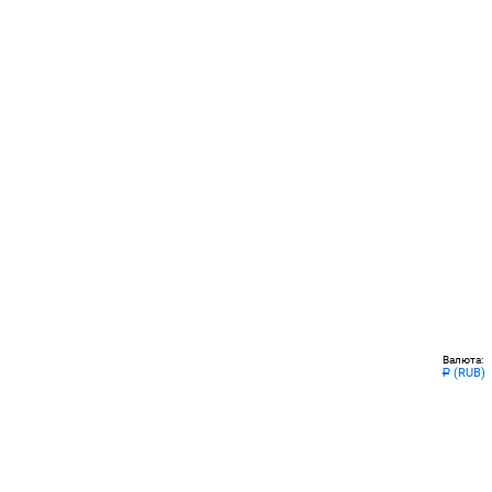
Валюта:
(RUB)
Р